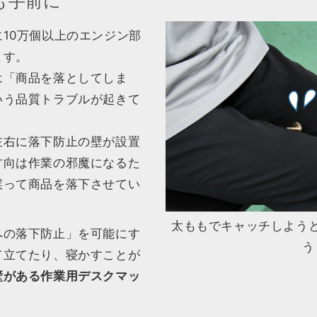
も手前に
10万個以上のエンジン部
ます。
は「商品を落としてしま
いう品質トラブルが起きて
左右に落下防止の壁が設置
方向は作業の邪魔になるた
誤って商品を落下させてい
。
太ももでキャッチしよう
への落下防止」を可能にす
う
て立てたり、寝かすことが
壁がある作業用デスクマッ