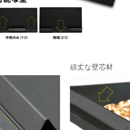
頑丈な壁芯材