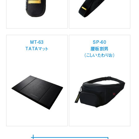
MT-63
SP-60
TATAマット
腰板割男
（こしいたわりお）